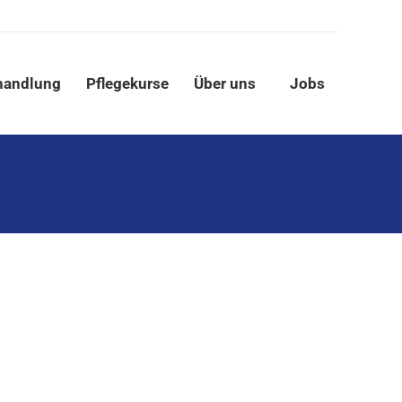
ische Behandlung
Pflegekurse
Über uns
handlung
Pflegekurse
Über uns
Jobs
Jobs