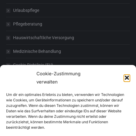
Urlaubspflege
Pflegeberatung
Hauswirtschaftliche Versorgung
Medizinische Behandlung
Cookie-Richtlinie (EU)
Cookie-Zustimmung
verwalten
Sozialstation H. Hildebrand
Ambulanter Pflegedienst GmbH
Um dir ein optimales Erlebnis zu bieten, verwenden wir Technologien
Osterstr. 26
wie Cookies, um Geräteinformationen zu speichern und/oder darauf
26409 Wittmund
zuzugreifen. Wenn du diesen Technologien zustimmst, können wir
Daten wie das Surfverhalten oder eindeutige IDs auf dieser Website
Tel.: 04462 / 23304
verarbeiten. Wenn du deine Zustimmung nicht erteilst oder
zurückziehst, können bestimmte Merkmale und Funktionen
Fax: 04462 / 23305
beeinträchtigt werden.
E-Mail: info@sozialstation-hildebrand.de